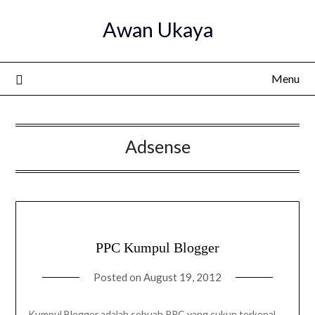
Skip
Awan Ukaya
to
content
Menu
Adsense
PPC Kumpul Blogger
Posted on
August 19, 2012
Kumpul Blogger adalah sebuah PPC yang cukup terkenal