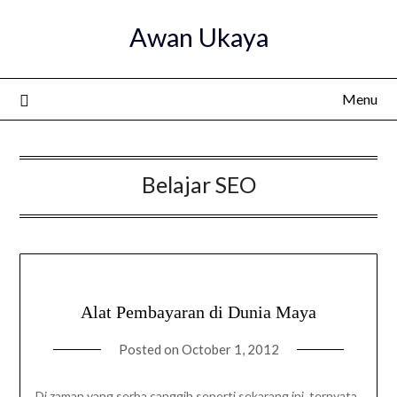
Skip
Awan Ukaya
to
content
Menu
Belajar SEO
Alat Pembayaran di Dunia Maya
Posted on
October 1, 2012
Di zaman yang serba canggih seperti sekarang ini, ternyata