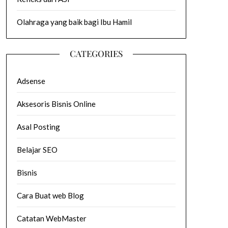
Olahraga yang baik bagi Ibu Hamil
CATEGORIES
Adsense
Aksesoris Bisnis Online
Asal Posting
Belajar SEO
Bisnis
Cara Buat web Blog
Catatan WebMaster