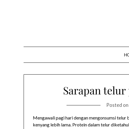
Skip
to
content
H
Sarapan telur 
Posted o
Mengawali pagi hari dengan mengonsumsi telur bi
kenyang lebih lama. Protein dalam telur diketa