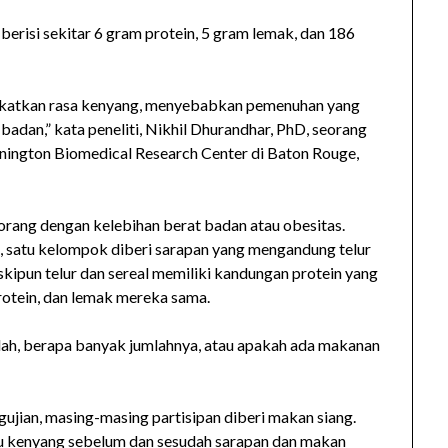
n berisi sekitar 6 gram protein, 5 gram lemak, dan 186
ingkatkan rasa kenyang, menyebabkan pemenuhan yang
badan,” kata peneliti, Nikhil Dhurandhar, PhD, seorang
nnington Biomedical Research Center di Baton Rouge,
orang dengan kelebihan berat badan atau obesitas.
, satu kelompok diberi sarapan yang mengandung telur
skipun telur dan sereal memiliki kandungan protein yang
rotein, dan lemak mereka sama.
lah, berapa banyak jumlahnya, atau apakah ada makanan
ujian, masing-masing partisipan diberi makan siang.
au kenyang sebelum dan sesudah sarapan dan makan