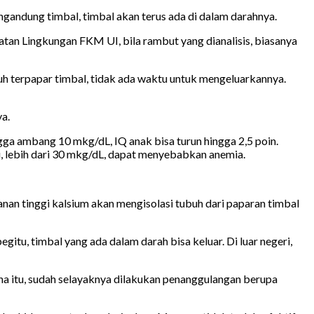
gandung timbal, timbal akan terus ada di dalam darahnya.
hatan Lingkungan FKM UI, bila rambut yang dianalisis, biasanya
h terpapar timbal, tidak ada waktu untuk mengeluarkannya.
ya.
ga ambang 10 mkg/dL, IQ anak bisa turun hingga 2,5 poin.
gi, lebih dari 30 mkg/dL, dapat menyebabkan anemia.
an tinggi kalsium akan mengisolasi tubuh dari paparan timbal
gitu, timbal yang ada dalam darah bisa keluar. Di luar negeri,
na itu, sudah selayaknya dilakukan penanggulangan berupa