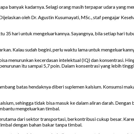
apa banyak kadarnya. Selagi orang masih terpapar udara yang men
 Dijelaskan oleh Dr. Agustin Kusumayati, MSc., staf pengajar Kese
35 hari untuk mengeluarkannya. Sayangnya, bila setiap hari tubu
luarkan. Kalau sudah begini, perlu waktu lama untuk mengeluarkann
sa menurunkan kecerdasan intelektual (IQ) dan konsentrasi. Hing
penurunan itu sampai 5,7 poin. Dalam konsentrasi yang lebih ting
 ambang batas hendaknya diberi suplemen kalsium. Konsumsi makan
lsium, sehingga tidak bisa masuk ke dalam aliran darah. Dengan be
membantu mengeluarkan timbal.
tama dari sektor transportasi, berkontribusi cukup besar. Kare
timbal dengan bahan bakar tanpa timbal.