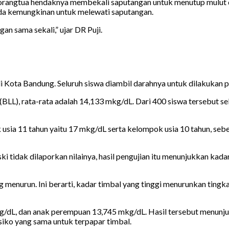
, orangtua hendaknya membekali saputangan untuk menutup mulut da
 ada kemungkinan untuk melewati saputangan.
an sama sekali,” ujar DR Puji.
di Kota Bandung. Seluruh siswa diambil darahnya untuk dilakukan p
 (BLL), rata-rata adalah 14,133 mkg/dL. Dari 400 siswa tersebut 
 usia 11 tahun yaitu 17 mkg/dL serta kelompok usia 10 tahun, se
ki tidak dilaporkan nilainya, hasil pengujian itu menunjukkan kada
enurun. Ini berarti, kadar timbal yang tinggi menurunkan tingkat
kg/dL, dan anak perempuan 13,745 mkg/dL. Hasil tersebut menunju
siko yang sama untuk terpapar timbal.