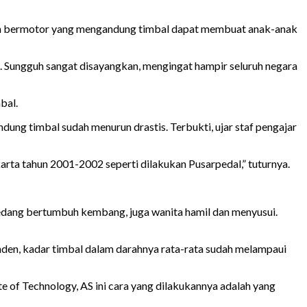
aan bermotor yang mengandung timbal dapat membuat anak-anak
l. Sungguh sangat disayangkan, mengingat hampir seluruh negara
bal.
ung timbal sudah menurun drastis. Terbukti, ujar staf pengajar
karta tahun 2001-2002 seperti dilakukan Pusarpedal,” tuturnya.
edang bertumbuh kembang, juga wanita hamil dan menyusui.
onden, kadar timbal dalam darahnya rata-rata sudah melampaui
te of Technology, AS ini cara yang dilakukannya adalah yang