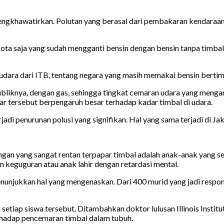
mengkhawatirkan. Polutan yang berasal dari pembakaran kendar
kota saja yang sudah mengganti bensin dengan bensin tanpa timba
lusi udara dari ITB, tentang negara yang masih memakai bensin bertim
bliknya, dengan gas, sehingga tingkat cemaran udara yang mengand
ar tersebut berpengaruh besar terhadap kadar timbal di udara.
adi penurunan polusi yang signifikan. Hal yang sama terjadi di Ja
gan yang sangat rentan terpapar timbal adalah anak-anak yang s
 keguguran atau anak lahir dengan retardasi mental.
menunjukkan hal yang mengenaskan. Dari 400 murid yang jadi resp
etiap siswa tersebut. Ditambahkan doktor lulusan Illinois Institu
erhadap pencemaran timbal dalam tubuh.