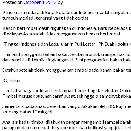
Posted on
October 1, 2012
by
Pencemaran udara di kota-kota besar Indonesia sudah sangat 
tumbuh menjadi generasi yang tidak cerdas.
Bensin bertimbal masih digunakan di Indonesia. Baru beberapa 
di wilayah Asia sudah tidak menggunakan bensin bertimbal.
“Tinggal Indonesia dan Laos,” ujar Ir. Puji Lestari, Ph.D, ahli po
Thailand mengganti bahan bakar, terutama untuk transportasi pu
dan peneliti di Teknik Lingkungan ITB ini penggantian bahan bak
Setahun setelah tidak menggunakan timbal pada bahan bakar, terj
IQ Turun
Timbal sebagai polutan berdampak buruk bagi kesehatan. Golon
Timbal merusak susunan saraf pusat, sehingga bisa menyebabkan
Sementara pada anak, penelitian yang dilakukan oleh DR. Puji, 
ambang batas 10 mkg/dL.
Analisis kadar timbal dilakukan dengan mengambil sampel darah s
paling mudah dan cepat. Juga memberikan indikasi yang jelas t