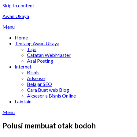
Skip to content
Awan Ukaya
Menu
Home
Tentang Awan Ukaya
Tips
Catatan WebMaster
Asal Posting
Internet
Bisnis
Adsense
Belajar SEO
Cara Buat web Blog
Aksesoris Bisnis Online
Lain lain
Menu
Polusi membuat otak bodoh