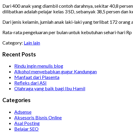
Dari 400 anak yang diambil contoh darahnya, sekitar 40,8 persen
dilibatkan adalah pelajar kelas 3 SD, sebanyak 38,5 persen dan ke
Dari jenis kelamin, jumlah anak laki-laki yang terlibat 172 ora
Rata-rata pengeluaran per bulan untuk kebutuhan sehari-hari Rp
Category:
Lain lain
Recent Posts
Rindu ingin menulis blog
Alkohol menyebabkan gugur Kandungan
Manfaat dari Plasenta
Refleks dari ASI
Olahraga yang baik bagi Ibu Hamil
Categories
Adsense
Aksesoris Bisnis Online
Asal Posting
Belajar SEO