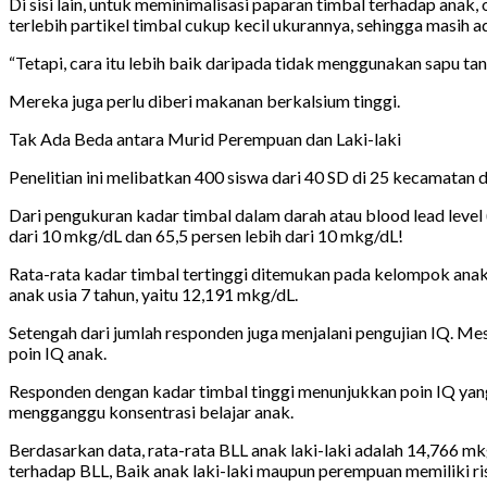
Di sisi lain, untuk meminimalisasi paparan timbal terhadap anak
terlebih partikel timbal cukup kecil ukurannya, sehingga masih
“Tetapi, cara itu lebih baik daripada tidak menggunakan sapu tang
Mereka juga perlu diberi makanan berkalsium tinggi.
Tak Ada Beda antara Murid Perempuan dan Laki-laki
Penelitian ini melibatkan 400 siswa dari 40 SD di 25 kecamatan 
Dari pengukuran kadar timbal dalam darah atau blood lead level
dari 10 mkg/dL dan 65,5 persen lebih dari 10 mkg/dL!
Rata-rata kadar timbal tertinggi ditemukan pada kelompok anak
anak usia 7 tahun, yaitu 12,191 mkg/dL.
Setengah dari jumlah responden juga menjalani pengujian IQ. Mes
poin IQ anak.
Responden dengan kadar timbal tinggi menunjukkan poin IQ yang m
mengganggu konsentrasi belajar anak.
Berdasarkan data, rata-rata BLL anak laki-laki adalah 14,766 m
terhadap BLL, Baik anak laki-laki maupun perempuan memiliki ri