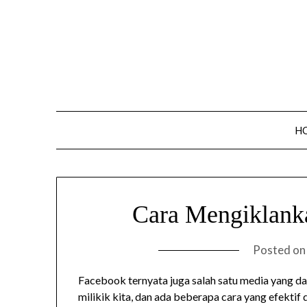
Skip
to
content
H
Cara Mengiklank
Posted o
Facebook ternyata juga salah satu media yang d
milikik kita, dan ada beberapa cara yang efektif 