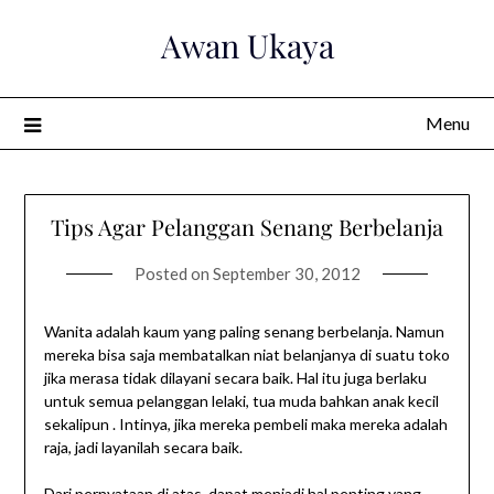
Skip
Awan Ukaya
to
content
Menu
Tips Agar Pelanggan Senang Berbelanja
Posted on
September 30, 2012
Wanita adalah kaum yang paling senang berbelanja. Namun
mereka bisa saja membatalkan niat belanjanya di suatu toko
jika merasa tidak dilayani secara baik. Hal itu juga berlaku
untuk semua pelanggan lelaki, tua muda bahkan anak kecil
sekalipun . Intinya, jika mereka pembeli maka mereka adalah
raja, jadi layanilah secara baik.
Dari pernyataan di atas, dapat menjadi hal penting yang