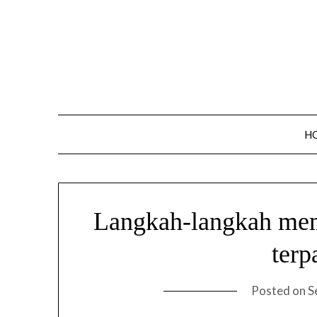
Skip
to
content
H
Langkah-langkah mem
terp
Posted on
S