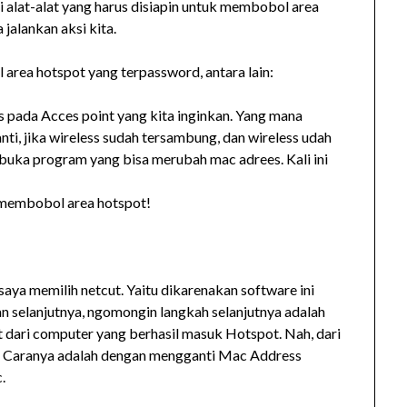
i alat-alat yang harus disiapin untuk membobol area
jalankan aksi kita.
area hotspot yang terpassword, antara lain:
 pada Acces point yang kita inginkan. Yang mana
ti, jika wireless sudah tersambung, dan wireless udah
n buka program yang bisa merubah mac adrees. Kali ini
uk membobol area hotspot!
saya memilih netcut. Yaitu dikarenakan software ini
an selanjutnya, ngomongin langkah selanjutnya adalah
ist dari computer yang berhasil masuk Hotspot. Nah, dari
a. Caranya adalah dengan mengganti Mac Address
.