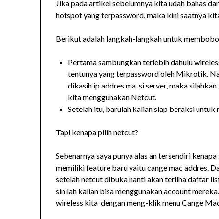
Jika pada artikel sebelumnya kita udah bahas dar
hotspot yang terpassword, maka kini saatnya kita 
Berikut adalah langkah-langkah untuk membobol 
Pertama sambungkan terlebih dahulu wireless
tentunya yang terpassword oleh Mikrotik. Nan
dikasih ip addres ma si server, maka silahka
kita menggunakan Netcut.
Setelah itu, barulah kalian siap beraksi unt
Tapi kenapa pilih netcut?
Sebenarnya saya punya alas an tersendiri kenapa 
memiliki feature baru yaitu cange mac addres. D
setelah netcut dibuka nanti akan terliha daftar l
sinilah kalian bisa menggunakan account merek
wireless kita dengan meng-klik menu Cange Mac