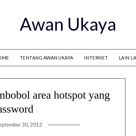
Awan Ukaya
OME
TENTANG AWAN UKAYA
INTERNET
LAIN L
bobol area hotspot yang
assword
eptember 30, 2012