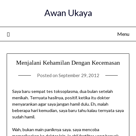
Skip
Awan Ukaya
to
content
Menu
Menjalani Kehamilan Dengan Kecemasan
Posted on
September 29, 2012
Saya baru sempat tes toksoplasma, dua bulan setelah
menikah. Ternyata hasilnya, positif. ketika itu dokter
menyarankan agar saya jangan hamil dulu. Eh, malah
beberapa hari kemudian, saya baru tahu kalau ternyata saya
sudah hamil.
Wah, bukan main paniknya saya. saya mencoba
memeriksakan ke dokter lain. Ia ahli fertiltas yang banyak