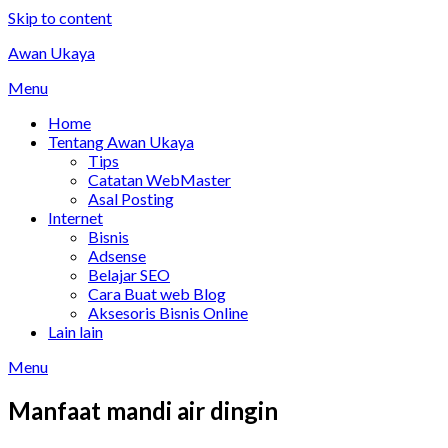
Skip to content
Awan Ukaya
Menu
Home
Tentang Awan Ukaya
Tips
Catatan WebMaster
Asal Posting
Internet
Bisnis
Adsense
Belajar SEO
Cara Buat web Blog
Aksesoris Bisnis Online
Lain lain
Menu
Manfaat mandi air dingin