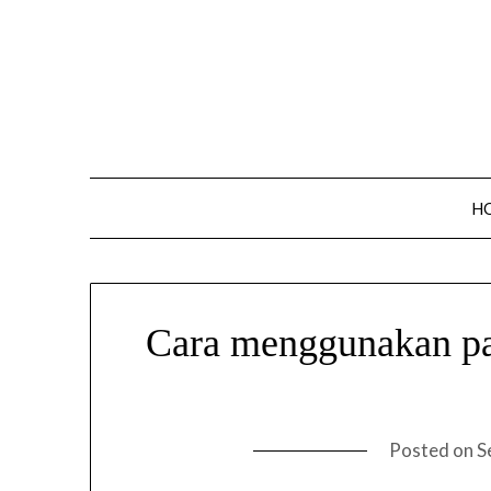
Skip
to
content
H
Cara menggunakan pa
Posted on
S