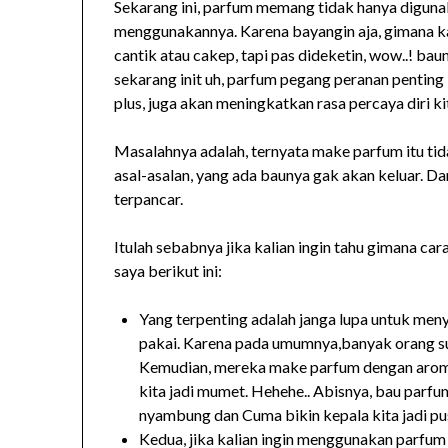
Sekarang ini, parfum memang tidak hanya digunak
menggunakannya. Karena bayangin aja, gimana kal
cantik atau cakep, tapi pas dideketin, wow..! bau
sekarang init uh, parfum pegang peranan penting
plus, juga akan meningkatkan rasa percaya diri ki
Masalahnya adalah, ternyata make parfum itu tid
asal-asalan, yang ada baunya gak akan keluar. Dan
terpancar.
Itulah sebabnya jika kalian ingin tahu gimana ca
saya berikut ini:
Yang terpenting adalah janga lupa untuk men
pakai. Karena pada umumnya,banyak orang su
Kemudian, mereka make parfum dengan aroma 
kita jadi mumet. Hehehe.. Abisnya, bau parfum
nyambung dan Cuma bikin kepala kita jadi pu
Kedua, jika kalian ingin menggunakan parfum 