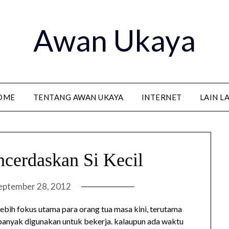
Awan Ukaya
OME
TENTANG AWAN UKAYA
INTERNET
LAIN L
cerdaskan Si Kecil
eptember 28, 2012
ebih fokus utama para orang tua masa kini, terutama
 banyak digunakan untuk bekerja. kalaupun ada waktu