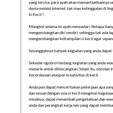
yang tersisa, para ayah akan memanfaatkannya un
dunia melalui internet. tak mau ketinggalan di l
Si Kecil ?.
Mungkin selama ini ayah menyadari. Betapa bany
mengembangkan diri sendiri, sehingga tak ada la
mengembangkan ketrampilan si kecil agar sepan
Sesungguhnya banyak kegiatan yang anda dapat l
Sekedar ngobrol tentang kegiatan yang anda atau 
menarik untuk dibincangkan. Selain itu, obrola
kecerdasaan ataupun kreativitas di kecil.
Anda pun dapat menceritakan pekerjaan apa yang 
dan sesuai dengan usia si kecil mengenai keguna
misalnya, dapat menambah pengetahuan dan wa
anda dan perangkat kerja lain yang dapat memba