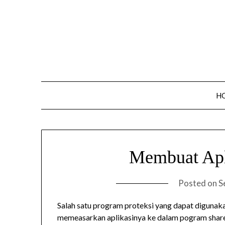
Skip
to
content
H
Membuat Apl
Posted on
S
Salah satu program proteksi yang dapat diguna
memeasarkan aplikasinya ke dalam pogram shar