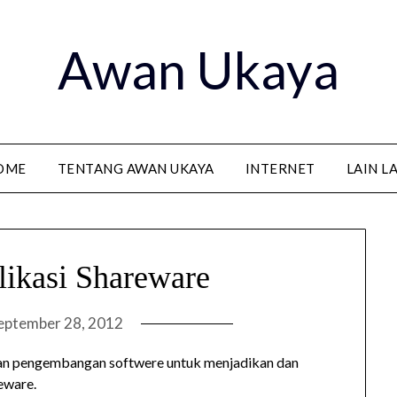
Awan Ukaya
OME
TENTANG AWAN UKAYA
INTERNET
LAIN L
ikasi Shareware
eptember 28, 2012
kan pengembangan softwere untuk menjadikan dan
eware.