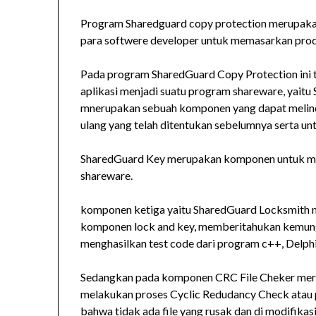
Program Sharedguard copy protection merupaka
para softwere developer untuk memasarkan prod
Pada program SharedGuard Copy Protection ini
aplikasi menjadi suatu program shareware, yaitu
mnerupakan sebuah komponen yang dapat melindu
ulang yang telah ditentukan sebelumnya serta u
SharedGuard Key merupakan komponen untuk me
shareware.
komponen ketiga yaitu SharedGuard Locksmith
komponen lock and key, memberitahukan kemung
menghasilkan test code dari program c++, Delphi
Sedangkan pada komponen CRC File Cheker mer
melakukan proses Cyclic Redudancy Check atau 
bahwa tidak ada file yang rusak dan di modifika