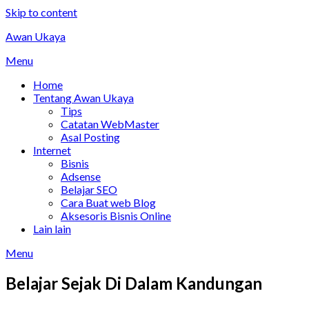
Skip to content
Awan Ukaya
Menu
Home
Tentang Awan Ukaya
Tips
Catatan WebMaster
Asal Posting
Internet
Bisnis
Adsense
Belajar SEO
Cara Buat web Blog
Aksesoris Bisnis Online
Lain lain
Menu
Belajar Sejak Di Dalam Kandungan