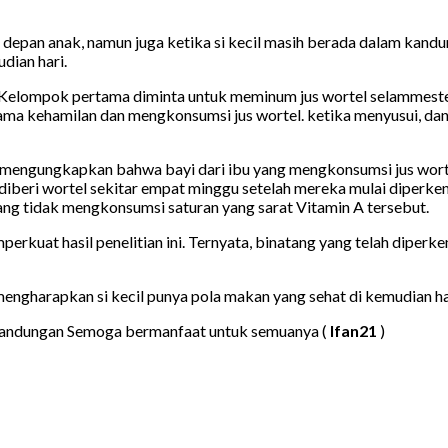
depan anak, namun juga ketika si kecil masih berada dalam kandu
dian hari.
. Kelompok pertama diminta untuk meminum jus wortel selammeste
ma kehamilan dan mengkonsumsi jus wortel. ketika menyusui, dan
 ini mengungkapkan bahwa bayi dari ibu yang mengkonsumsi jus wor
diberi wortel sekitar empat minggu setelah mereka mulai diperkena
ng tidak mengkonsumsi saturan yang sarat Vitamin A tersebut.
erkuat hasil penelitian ini. Ternyata, binatang yang telah diperk
 mengharapkan si kecil punya pola makan yang sehat di kemudian ha
 Kandungan Semoga bermanfaat untuk semuanya (
Ifan21
)