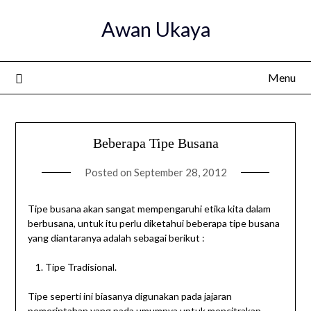
Skip
Awan Ukaya
to
content
Menu
Beberapa Tipe Busana
Posted on
September 28, 2012
Tipe busana akan sangat mempengaruhi etika kita dalam
berbusana, untuk itu perlu diketahui beberapa tipe busana
yang diantaranya adalah sebagai berikut :
Tipe Tradisional.
Tipe seperti ini biasanya digunakan pada jajaran
pemerintahan yang pada umumnya untuk mencitrakan