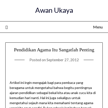
Skip
Awan Ukaya
to
content
Menu
Pendidikan Agama Itu Sangatlah Penting
Posted on
September 27, 2012
Artikel ini ingin mengajak bagi para pembaca yang
beragama untuk mengetahui bahwa begitu pentingnya
ajaran pendidikan sebagai bekal kita atau anak cucu kita di
kemudian hari nanti. Hal ini juga sekaligus untuk
mengetahui sejauh mana kita memahami tentang agama
yang kita anut sendiri. Bukan rahasia lagi bahwa banyak