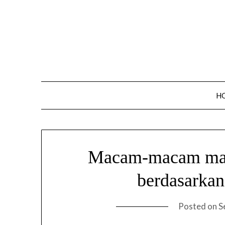
Skip
to
content
H
Macam-macam maka
berdasarkan
Posted on
S