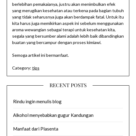
berlebihan pemakaianya, justru akan menimbulkan efek
yang merugikan kesehatan atau terkena pada bagian tubuh
yang tidak seharusnya juga akan berdampak fatal. Untuk itu
kita harus juga memikirkan aspek ini sebelum menggunakan
aroma wewangian sebagai terapi untuk kesehatan kita,
segala yang bersumber alami adalah lebih baik dibandingkan
buatan yang bercampur dengan proses kimiawi.
Semoga artikel ini bermanfaat.
Category:
tips
RECENT POSTS
Rindu ingin menulis blog
Alkohol menyebabkan gugur Kandungan
Manfaat dari Plasenta