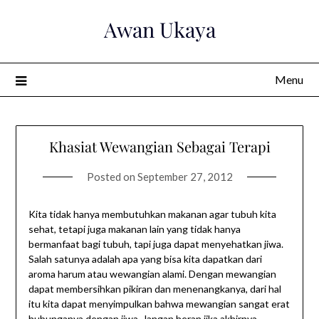
Skip
Awan Ukaya
to
content
Menu
Khasiat Wewangian Sebagai Terapi
Posted on
September 27, 2012
Kita tidak hanya membutuhkan makanan agar tubuh kita
sehat, tetapi juga makanan lain yang tidak hanya
bermanfaat bagi tubuh, tapi juga dapat menyehatkan jiwa.
Salah satunya adalah apa yang bisa kita dapatkan dari
aroma harum atau wewangian alami. Dengan mewangian
dapat membersihkan pikiran dan menenangkanya, dari hal
itu kita dapat menyimpulkan bahwa mewangian sangat erat
hubunganya dengan jiwa. Jangan heran jika akhirnya