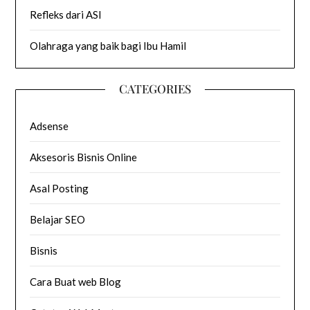
Refleks dari ASI
Olahraga yang baik bagi Ibu Hamil
CATEGORIES
Adsense
Aksesoris Bisnis Online
Asal Posting
Belajar SEO
Bisnis
Cara Buat web Blog