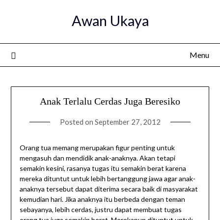
Skip
Awan Ukaya
to
content
Menu
Anak Terlalu Cerdas Juga Beresiko
Posted on
September 27, 2012
Orang tua memang merupakan figur penting untuk
mengasuh dan mendidik anak-anaknya. Akan tetapi
semakin kesini, rasanya tugas itu semakin berat karena
mereka dituntut untuk lebih bertanggung jawa agar anak-
anaknya tersebut dapat diterima secara baik di masyarakat
kemudian hari. Jika anaknya itu berbeda dengan teman
sebayanya, lebih cerdas, justru dapat membuat tugas
orang tua juga semakin berat. Merekapun dituntut untuk