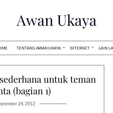
Awan Ukaya
OME
TENTANG AWAN UKAYA
INTERNET
LAIN L
 sederhana untuk teman
nta (bagian 1)
eptember 24, 2012