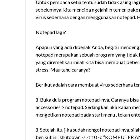
Untuk pembaca setia tentu sudah tidak asing lag
sebelumnya, kita menciba ngejahilin temen pake 
virus sederhana dengan menggunakan notepad. H
Notepad lagi?
Apapun yang ada dibenak Anda, begitu mendengar
notepad merupakan sebuah program yang tidak 
yang diremehkan inilah kita bisa membuat beber
stress. Mau tahu caranya?
Berikut adalah cara membuat virus sederhana ters
ü Buka dulu program notepad-nya. Caranya bisa 
accessories > notepad. Sedangkan jika kalian me
mengetikan notepad pada start menu , tekan enter
ü Setelah itu, jika sudah nongol notepad-nya, si
berikut ini: shutdown -s -t 10 -c “KOMPUT