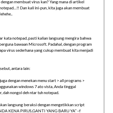
i dengan membuat virus kan? Yang mana di artikel
notepad…!! Dan kali ini-pun, kita juga akan membuat
ehehe..
 kata notepad, pasti kalian langsung mengira bahwa
berguna bawaan Microsoft. Padahal, dengan program
apa virus sederhana yang cukup membuat kita menjadi
ebut, antara lain:
juga dengan menekan menu start > all programs >
nggunakan windows 7 ato vista, Anda tinggal
, dah nongol deh ntar tuh notepad.
lahkan langsung beraksi dengan mengetikkan script
ER ANDA KENA PIRUS,GANTI YANG BARU YA” –f