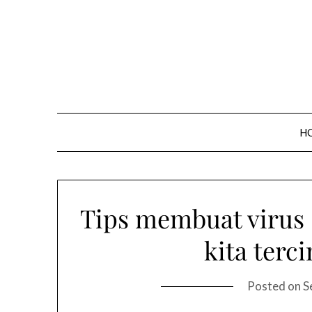
Skip
to
content
H
Tips membuat virus
kita terci
Posted on
S