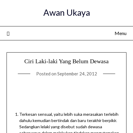
Skip
Awan Ukaya
to
content
Menu
Ciri Laki-laki Yang Belum Dewasa
Posted on
September 24, 2012
Terkesan sensual, yaitu lebih suka merasakan terlebih
dahulu kemudian bertindak dan baru terakhir berpikir.
Sedangkan lelaki yang disebut sudah dewasa
seharusnya dalam melakukan tindakan mengutamakan