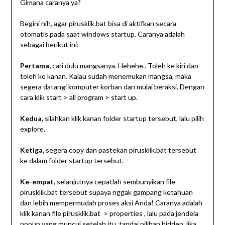
Gimana caranya ya?
Begini nih, agar pirusklik.bat bisa di aktifkan secara
otomatis pada saat windows startup. Caranya adalah
sebagai berikut ini:
Pertama,
cari dulu mangsanya. Hehehe.. Toleh ke kiri dan
toleh ke kanan. Kalau sudah menemukan mangsa, maka
segera datangi komputer korban dan mulai beraksi. Dengan
cara klik start > all program > start up.
Kedua,
silahkan klik kanan folder startup tersebut, lalu pilih
explore.
Ketiga,
segera copy dan pastekan pirusklik.bat tersebut
ke dalam folder startup tersebut.
Ke-empat,
selanjutnya cepatlah sembunyikan file
pirusklik.bat tersebut supaya nggak gampang ketahuan
dan lebih mempermudah proses aksi Anda! Caranya adalah
klik kanan file pirusklik.bat > properties , lalu pada jendela
popup yang muncul setelah itu, tandai pilihan hidden, jika