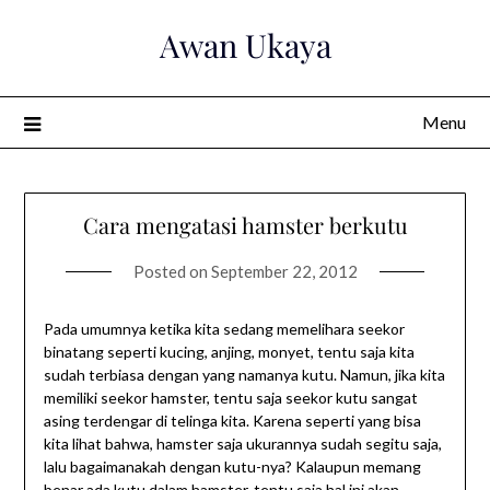
Skip
Awan Ukaya
to
content
Menu
Cara mengatasi hamster berkutu
Posted on
September 22, 2012
Pada umumnya ketika kita sedang memelihara seekor
binatang seperti kucing, anjing, monyet, tentu saja kita
sudah terbiasa dengan yang namanya kutu. Namun, jika kita
memiliki seekor hamster, tentu saja seekor kutu sangat
asing terdengar di telinga kita. Karena seperti yang bisa
kita lihat bahwa, hamster saja ukurannya sudah segitu saja,
lalu bagaimanakah dengan kutu-nya? Kalaupun memang
benar ada kutu dalam hamster, tentu saja hal ini akan