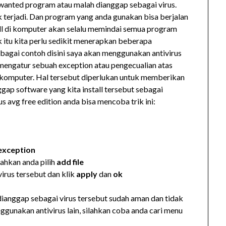
 unwanted program atau malah dianggap sebagai virus.
dak terjadi. Dan program yang anda gunakan bisa berjalan
tall di komputer akan selalu memindai semua program
k itu kita perlu sedikit menerapkan beberapa
ebagai contoh disini saya akan menggunakan antivirus
sa mengatur sebuah exception atau pengecualian atas
m komputer. Hal tersebut diperlukan untuk memberikan
gap software yang kita install tersebut sebagai
 avg free edition anda bisa mencoba trik ini:
exception
ahkan anda pilih
add file
virus tersebut dan klik
apply
dan
ok
 dianggap sebagai virus tersebut sudah aman dan tidak
nggunakan antivirus lain, silahkan coba anda cari menu