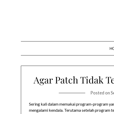
Skip
to
content
H
Agar Patch Tidak Te
Posted on
S
Sering kali dalam memakai program-program yan
mengalami kendala. Terutama setelah program ter