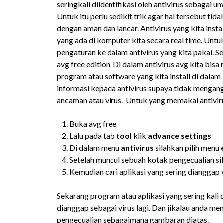
seringkali diidentifikasi oleh antivirus sebagai
Untuk itu perlu sedikit trik agar hal tersebut ti
dengan aman dan lancar. Antivirus yang kita ins
yang ada di komputer kita secara real time. Untu
pengaturan ke dalam antivirus yang kita pakai. S
avg free edition. Di dalam antivirus avg kita bi
program atau software yang kita install di dala
informasi kepada antivirus supaya tidak mengang
ancaman atau virus. Untuk yang memakai antivirus
Buka avg free
Lalu pada tab
tool
klik
advance settings
Di dalam menu
antivirus
silahkan pilih menu
Setelah muncul sebuah kotak pengecualian sil
Kemudian cari aplikasi yang sering dianggap 
Sekarang program atau aplikasi yang sering kali
dianggap sebagai virus lagi. Dan jikalau anda me
pengecualian sebagaimana gambaran diatas.