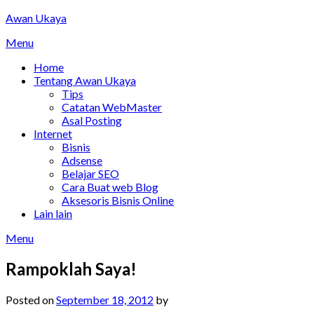
Skip
Awan Ukaya
to
Menu
content
Home
Tentang Awan Ukaya
Tips
Catatan WebMaster
Asal Posting
Internet
Bisnis
Adsense
Belajar SEO
Cara Buat web Blog
Aksesoris Bisnis Online
Lain lain
Menu
Rampoklah Saya!
Posted on
September 18, 2012
by