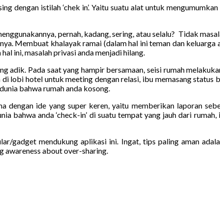
sing dengan istilah ‘chek in’. Yaitu suatu alat untuk mengumumka
nggunakannya, pernah, kadang, sering, atau selalu? Tidak masala
uannya. Membuat khalayak ramai (dalam hal ini teman dan keluarga 
l ini, masalah privasi anda menjadi hilang.
ang adik. Pada saat yang hampir bersamaan, seisi rumah melakukan 
 di lobi hotel untuk meeting dengan relasi, ibu memasang status be
u dunia bahwa rumah anda kosong.
a dengan ide yang super keren, yaitu memberikan laporan sebe
nia bahwa anda ‘check-in’ di suatu tempat yang jauh dari rumah
ar/gadget mendukung aplikasi ini. Ingat, tips paling aman adal
ng awareness about over-sharing.