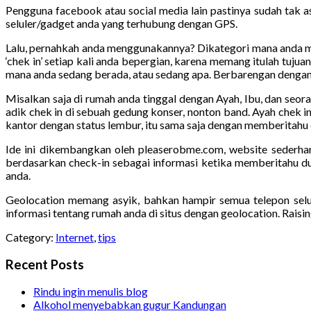
Pengguna facebook atau social media lain pastinya sudah tak a
seluler/gadget anda yang terhubung dengan GPS.
Lalu, pernahkah anda menggunakannya? Dikategori mana anda me
‘chek in’ setiap kali anda bepergian, karena memang itulah tuj
mana anda sedang berada, atau sedang apa. Berbarengan dengan ha
Misalkan saja di rumah anda tinggal dengan Ayah, Ibu, dan seor
adik chek in di sebuah gedung konser, nonton band. Ayah chek in
kantor dengan status lembur, itu sama saja dengan memberitah
Ide ini dikembangkan oleh pleaserobme.com, website sederhan
berdasarkan check-in sebagai informasi ketika memberitahu du
anda.
Geolocation memang asyik, bahkan hampir semua telepon selul
informasi tentang rumah anda di situs dengan geolocation. Raisi
Category:
Internet
,
tips
Recent Posts
Rindu ingin menulis blog
Alkohol menyebabkan gugur Kandungan