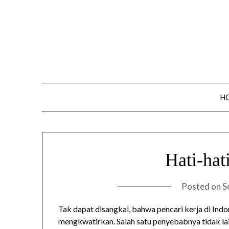
Skip
to
content
H
Hati-hat
Posted on
S
Tak dapat disangkal, bahwa pencari kerja di Ind
mengkwatirkan. Salah satu penyebabnya tidak la