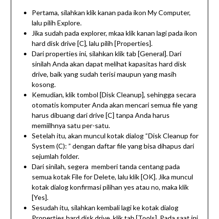
Pertama, silahkan klik kanan pada ikon My Computer,
lalu pilih Explore.
Jika sudah pada explorer, mkaa klik kanan lagi pada ikon
hard disk drive [C], lalu pilih [Properties].
Dari properties ini, silahkan klik tab [General]. Dari
sinilah Anda akan dapat melihat kapasitas hard disk
drive, baik yang sudah terisi maupun yang masih
kosong.
Kemudian, klik tombol [Disk Cleanup], sehingga secara
otomatis komputer Anda akan mencari semua file yang
harus dibuang dari drive [C] tanpa Anda harus
memiilhnya satu per-satu.
Setelah itu, akan muncul kotak dialog “Disk Cleanup for
System (C): ” dengan daftar file yang bisa dihapus dari
sejumlah folder.
Dari sinilah, segera memberi tanda centang pada
semua kotak File for Delete, lalu klik [OK]. Jika muncul
kotak dialog konfirmasi pilihan yes atau no, maka klik
[Yes].
Sesudah itu, silahkan kembali lagi ke kotak dialog
Properties hard disk drive, klik tab [Tools]. Pada saat ini,