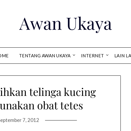
Awan Ukaya
OME
TENTANG AWAN UKAYA
INTERNET
LAIN L
hkan telinga kucing
nakan obat tetes
September 7, 2012