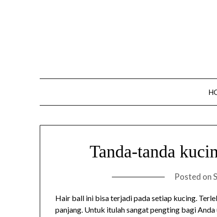
Skip
to
content
H
Tanda-tanda kuci
Posted on
Hair ball ini bisa terjadi pada setiap kucing. Ter
panjang. Untuk itulah sangat pengting bagi And