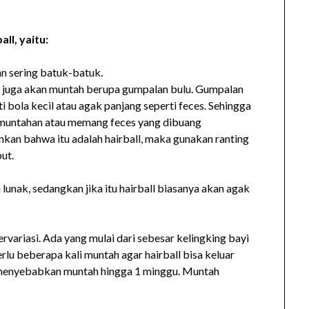
ll, yaitu:
an sering batuk-batuk.
ng juga akan muntah berupa gumpalan bulu. Gumpalan
i bola kecil atau agak panjang seperti feces. Sehingga
 muntahan atau memang feces yang dibuang
kan bahwa itu adalah hairball, maka gunakan ranting
ut.
 lunak, sedangkan jika itu hairball biasanya akan agak
ervariasi. Ada yang mulai dari sebesar kelingking bayi
rlu beberapa kali muntah agar hairball bisa keluar
 menyebabkan muntah hingga 1 minggu. Muntah