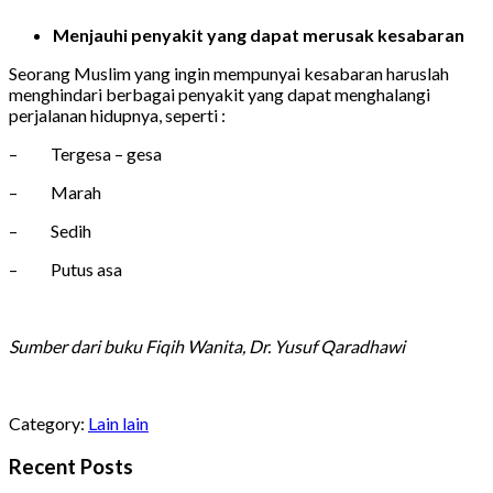
Menjauhi penyakit yang dapat merusak kesabaran
Seorang Muslim yang ingin mempunyai kesabaran haruslah
menghindari berbagai penyakit yang dapat menghalangi
perjalanan hidupnya, seperti :
– Tergesa – gesa
– Marah
– Sedih
– Putus asa
Sumber dari buku Fiqih Wanita, Dr. Yusuf Qaradhawi
Category:
Lain lain
Recent Posts