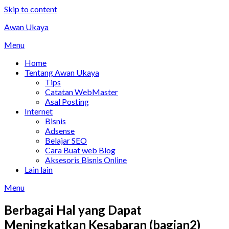
Skip to content
Awan Ukaya
Menu
Home
Tentang Awan Ukaya
Tips
Catatan WebMaster
Asal Posting
Internet
Bisnis
Adsense
Belajar SEO
Cara Buat web Blog
Aksesoris Bisnis Online
Lain lain
Menu
Berbagai Hal yang Dapat
Meningkatkan Kesabaran (bagian2)