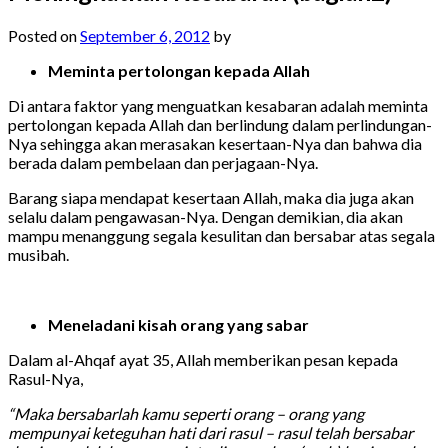
Posted on
September 6, 2012
by
Meminta pertolongan kepada Allah
Di antara faktor yang menguatkan kesabaran adalah meminta
pertolongan kepada Allah dan berlindung dalam perlindungan-
Nya sehingga akan merasakan kesertaan-Nya dan bahwa dia
berada dalam pembelaan dan perjagaan-Nya.
Barang siapa mendapat kesertaan Allah, maka dia juga akan
selalu dalam pengawasan-Nya. Dengan demikian, dia akan
mampu menanggung segala kesulitan dan bersabar atas segala
musibah.
Meneladani kisah orang yang sabar
Dalam al-Ahqaf ayat 35, Allah memberikan pesan kepada
Rasul-Nya,
“Maka bersabarlah kamu seperti orang – orang yang
mempunyai keteguhan hati dari rasul – rasul telah bersabar