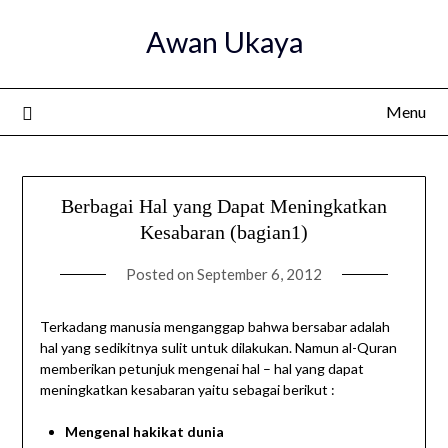
Skip
Awan Ukaya
to
content
Menu
Berbagai Hal yang Dapat Meningkatkan
Kesabaran (bagian1)
Posted on
September 6, 2012
Terkadang manusia menganggap bahwa bersabar adalah
hal yang sedikitnya sulit untuk dilakukan. Namun al-Quran
memberikan petunjuk mengenai hal – hal yang dapat
meningkatkan kesabaran yaitu sebagai berikut :
Mengenal hakikat dunia