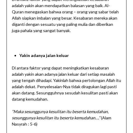
adalah yakin akan mendapatkan balasan yang baik. Al-
Quran menegaskan bahwa orang – orang yang sabar telah
Allah siapkan imbalan yang besar. Kesabaran mereka akan
diganti dengan sesuatu yang paling mulia dan diberikan
juga pahala yang sangat banyak.
Yakin adanya jalan keluar
Di antara faktor yang dapat meningkatkan kesabaran
adalah yakin akan adanya jalan keluar dari setiap masalah
yang tengah dihadapi. Yakinlah bahwa pertolongan Allah itu
adalah dekat. Penyelesaian-Nya tidak diragukan lagi pasti
akan datang. Sesungguhnya sesudah kesulitan pasti akan
datang kemudahan.
“Maka sesunggunya kesulitan itu beserta kemudahan,
sesunggunya kesulitan itu beserta kemudahan….”
(Alam
Nasyrah : 5-6)