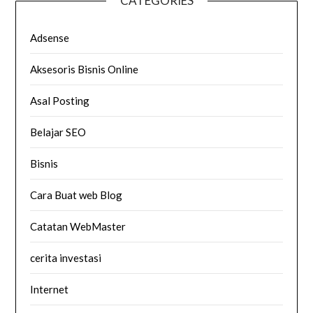
CATEGORIES
Adsense
Aksesoris Bisnis Online
Asal Posting
Belajar SEO
Bisnis
Cara Buat web Blog
Catatan WebMaster
cerita investasi
Internet