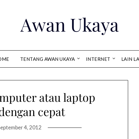
Awan Ukaya
OME
TENTANG AWAN UKAYA
INTERNET
LAIN L
mputer atau laptop
dengan cepat
September 4, 2012