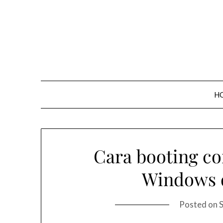
Skip
to
content
H
Cara booting co
Windows 
Posted on