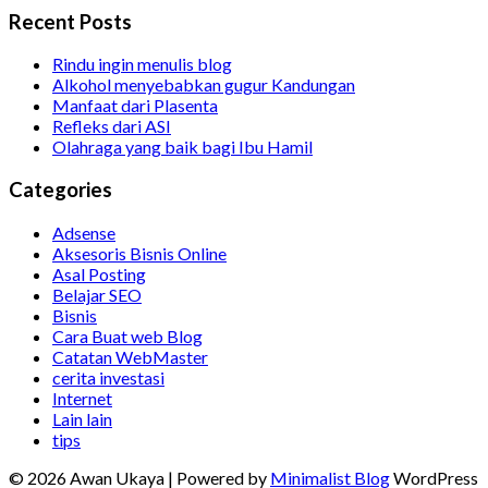
Recent Posts
Rindu ingin menulis blog
Alkohol menyebabkan gugur Kandungan
Manfaat dari Plasenta
Refleks dari ASI
Olahraga yang baik bagi Ibu Hamil
Categories
Adsense
Aksesoris Bisnis Online
Asal Posting
Belajar SEO
Bisnis
Cara Buat web Blog
Catatan WebMaster
cerita investasi
Internet
Lain lain
tips
© 2026 Awan Ukaya
| Powered by
Minimalist Blog
WordPress