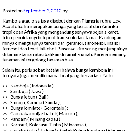
Posted on
September 3, 2012
by
Kamboja atau bisa juga disebut dengan Plumeria rubra L.cv.
Acutifolia. Ini merupakan bunga yang berasal dari Amirika
tropik dan Afrika yang mengandung senyawa sejenis karet,
triterpenoid amyrin, lupeol, kautscuk dan damar. Kandungan
minyak menguapnya terdiri dari geraniol, sitronellol, linallol,
farnesol dan fenetilalkohol. Biasanya kita sering menjumpainya
di taman-taman atau bahkan di rumah-rumah. Karena memang
tanaman ini tergolong tanaman hias.
Selain itu, perlu sobat ketahui bahwa bunga kamboja ini
ternyata juga memiliki nama local yang bervariasi. Yaitu:
>< Kamboja ( Indonesia ),
>< Semboja ( Jawa ),
>< Bunga jebun ( Bali );
>< Samoja, Kamoja ( Sunda ),
>< Bunga lomilate ( Gorontalo );
>< Campaka molja/ bakul ( Madura ),
>< Pandam ( Minangkabau );
>< Karasuti, Kolosusu, Tintis ( Minahasa ),
>< Capaka kubu ( Tidore ).s Getah Pohon Kamboja (Plumeria