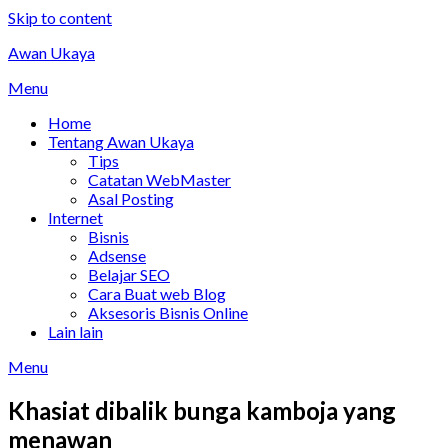
Skip to content
Awan Ukaya
Menu
Home
Tentang Awan Ukaya
Tips
Catatan WebMaster
Asal Posting
Internet
Bisnis
Adsense
Belajar SEO
Cara Buat web Blog
Aksesoris Bisnis Online
Lain lain
Menu
Khasiat dibalik bunga kamboja yang
menawan