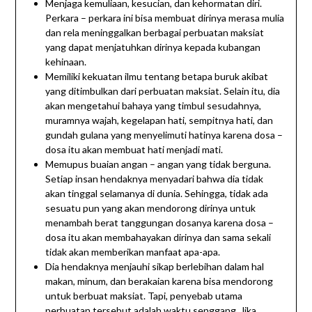
Menjaga kemuliaan, kesucian, dan kehormatan diri.
Perkara – perkara ini bisa membuat dirinya merasa mulia
dan rela meninggalkan berbagai perbuatan maksiat
yang dapat menjatuhkan dirinya kepada kubangan
kehinaan.
Memiliki kekuatan ilmu tentang betapa buruk akibat
yang ditimbulkan dari perbuatan maksiat. Selain itu, dia
akan mengetahui bahaya yang timbul sesudahnya,
muramnya wajah, kegelapan hati, sempitnya hati, dan
gundah gulana yang menyelimuti hatinya karena dosa –
dosa itu akan membuat hati menjadi mati.
Memupus buaian angan – angan yang tidak berguna.
Setiap insan hendaknya menyadari bahwa dia tidak
akan tinggal selamanya di dunia. Sehingga, tidak ada
sesuatu pun yang akan mendorong dirinya untuk
menambah berat tanggungan dosanya karena dosa –
dosa itu akan membahayakan dirinya dan sama sekali
tidak akan memberikan manfaat apa-apa.
Dia hendaknya menjauhi sikap berlebihan dalam hal
makan, minum, dan berakaian karena bisa mendorong
untuk berbuat maksiat. Tapi, penyebab utama
perbuatan tersebut adalah waktu senggang. Jika