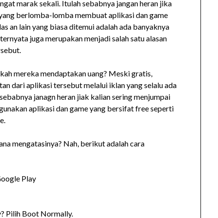
gat marak sekali. Itulah sebabnya jangan heran jika
g yang berlomba-lomba membuat aplikasi dan game
as an lain yang biasa ditemui adalah ada banyaknya
ternyata juga merupakan menjadi salah satu alasan
sebut.
manakah mereka mendaptakan uang? Meski gratis,
dari aplikasi tersebut melalui iklan yang selalu ada
 sebabnya janagn heran jiak kalian sering menjumpai
gunakan aplikasi dan game yang bersifat free seperti
e.
mana mengatasinya? Nah, berikut adalah cara
oogle Play
 Pilih Boot Normally.