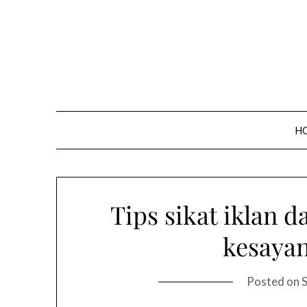
Skip
to
content
H
Tips sikat iklan 
kesayan
Posted on