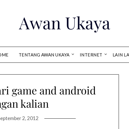
Awan Ukaya
OME
TENTANG AWAN UKAYA
INTERNET
LAIN L
dari game and android
gan kalian
September 2, 2012