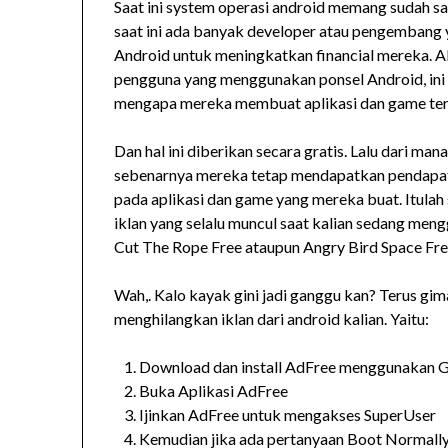
Saat ini system operasi android memang sudah san
saat ini ada banyak developer atau pengemban
Android untuk meningkatkan financial mereka. Al
pengguna yang menggunakan ponsel Android, ini 
mengapa mereka membuat aplikasi dan game ter
Dan hal ini diberikan secara gratis. Lalu dari 
sebenarnya mereka tetap mendapatkan pendapatan 
pada aplikasi dan game yang mereka buat. Itulah
iklan yang selalu muncul saat kalian sedang meng
Cut The Rope Free ataupun Angry Bird Space Fre
Wah,. Kalo kayak gini jadi ganggu kan? Terus gi
menghilangkan iklan dari android kalian. Yaitu:
Download dan install AdFree menggunakan G
Buka Aplikasi AdFree
Ijinkan AdFree untuk mengakses SuperUser
Kemudian jika ada pertanyaan Boot Normally?