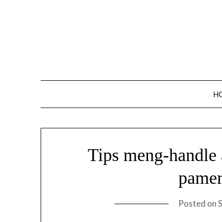
Skip
to
content
H
Tips meng-handle 
pamer
Posted on