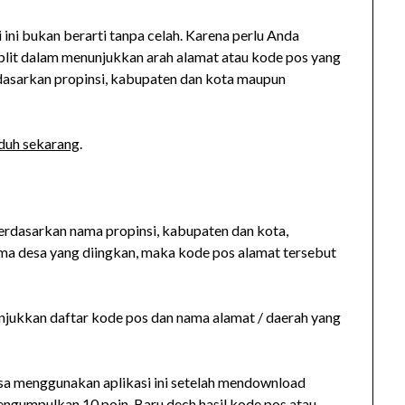
pi ini bukan berarti tanpa celah. Karena perlu Anda
mplit dalam menunjukkan arah alamat atau kode pos yang
berdasarkan propinsi, kabupaten dan kota maupun
duh sekarang
.
erdasarkan nama propinsi, kabupaten dan kota,
ma desa yang diingkan, maka kode pos alamat tersebut
unjukkan daftar kode pos dan nama alamat / daerah yang
bisa menggunakan aplikasi ini setelah mendownload
ngumpulkan 10 poin. Baru dech hasil kode pos atau