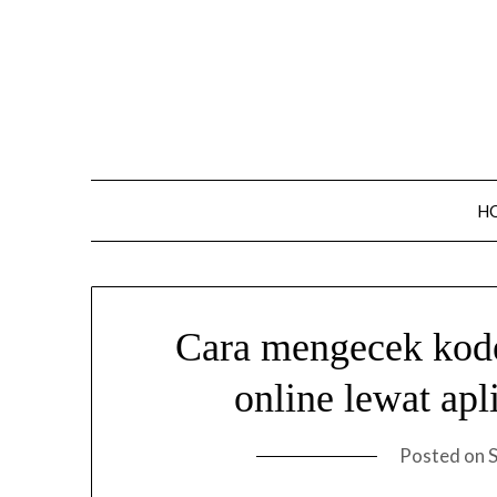
Skip
to
content
H
Cara mengecek kode
online lewat apl
Posted on