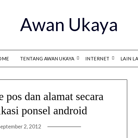
Awan Ukaya
OME
TENTANG AWAN UKAYA
INTERNET
LAIN L
 pos dan alamat secara
ikasi ponsel android
September 2, 2012