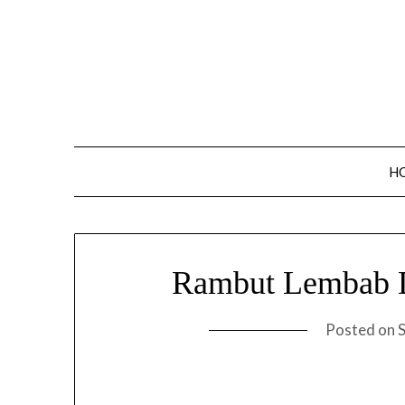
Skip
to
content
H
Rambut Lembab D
Posted on