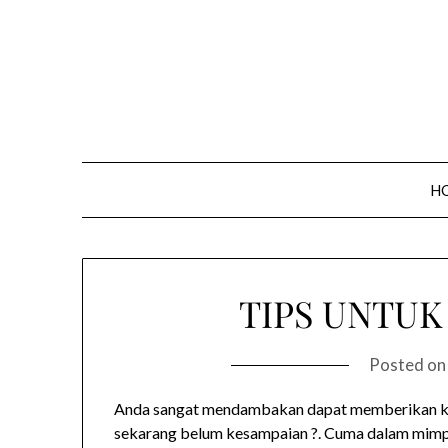
Skip
to
content
H
TIPS UNTUK
Posted o
Anda sangat mendambakan dapat memberikan kecu
sekarang belum kesampaian ?. Cuma dalam mimpi