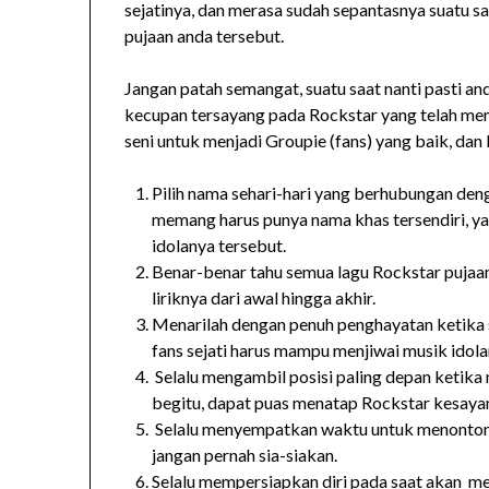
sejatinya, dan merasa sudah sepantasnya suatu s
pujaan anda tersebut.
Jangan patah semangat, suatu saat nanti pasti 
kecupan tersayang pada Rockstar yang telah mem
seni untuk menjadi Groupie (fans) yang baik, da
Pilih nama sehari-hari yang berhubungan den
memang harus punya nama khas tersendiri, yang
idolanya tersebut.
Benar-benar tahu semua lagu Rockstar pujaan.
liriknya dari awal hingga akhir.
Menarilah dengan penuh penghayatan ketika 
fans sejati harus mampu menjiwai musik idol
Selalu mengambil posisi paling depan ketik
begitu, dapat puas menatap Rockstar kesaya
Selalu menyempatkan waktu untuk menonton 
jangan pernah sia-siakan.
Selalu mempersiapkan diri pada saat akan men