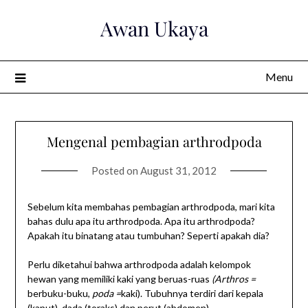
Skip
Awan Ukaya
to
content
Menu
Mengenal pembagian arthrodpoda
Posted on
August 31, 2012
Sebelum kita membahas pembagian arthrodpoda, mari kita
bahas dulu apa itu arthrodpoda. Apa itu arthrodpoda?
Apakah itu binatang atau tumbuhan? Seperti apakah dia?
Perlu diketahui bahwa arthrodpoda adalah kelompok
hewan yang memiliki kaki yang beruas-ruas
(Arthros =
berbuku-buku,
poda =
kaki). Tubuhnya terdiri dari kepala
(kaput), dada (toraks) dan perut (abdomen).