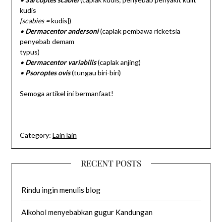
kudis
[scabies =
kudis])
•
Dermacentor andersoni
(caplak pembawa ricketsia
penyebab demam
typus)
•
Dermacentor variabilis
(caplak anjing)
•
Psoroptes ovis
(tungau biri-biri)
Semoga artikel ini bermanfaat!
Category:
Lain lain
RECENT POSTS
Rindu ingin menulis blog
Alkohol menyebabkan gugur Kandungan