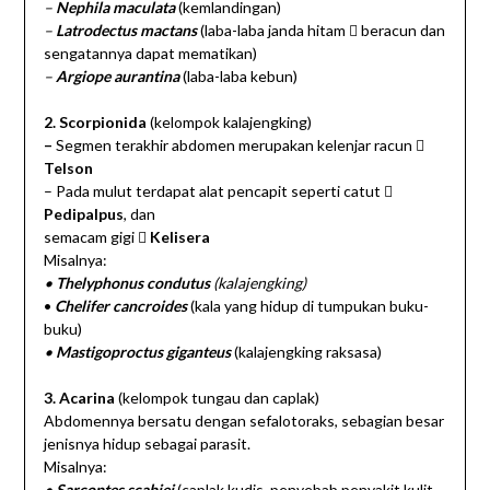
–
Nephila maculata
(kemlandingan)
–
Latrodectus mactans
(laba-laba janda hitam  beracun dan
sengatannya dapat mematikan)
–
Argiope aurantina
(laba-laba kebun)
2. Scorpionida
(kelompok kalajengking)
–
Segmen terakhir abdomen merupakan kelenjar racun 
Telson
– Pada mulut terdapat alat pencapit seperti catut 
Pedipalpus
, dan
semacam gigi 
Kelisera
Misalnya:
•
Thelyphonus condutus
(kalajengking)
•
Chelifer cancroides
(kala yang hidup di tumpukan buku-
buku)
•
Mastigoproctus giganteus
(kalajengking raksasa)
3. Acarina
(kelompok tungau dan caplak)
Abdomennya bersatu dengan sefalotoraks, sebagian besar
jenisnya hidup sebagai parasit.
Misalnya:
•
Sarcoptes scabiei
(caplak kudis, penyebab penyakit kulit