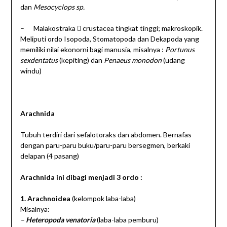
dan
Mesocyclops sp.
– Malakostraka  crustacea tingkat tinggi; makroskopik.
Meliputi ordo Isopoda, Stomatopoda dan Dekapoda yang
memiliki nilai ekonorni bagi manusia, misalnya :
Portunus
sexdentatus
(kepiting) dan
Penaeus monodon
(udang
windu)
Arachnida
Tubuh terdiri dari sefalotoraks dan abdomen. Bernafas
dengan paru-paru buku/paru-paru bersegmen, berkaki
delapan (4 pasang)
Arachnida ini dibagi menjadi 3 ordo :
1. Arachnoidea
(kelompok laba-laba)
Misalnya:
–
Heteropoda venatoria
(laba-laba pemburu)