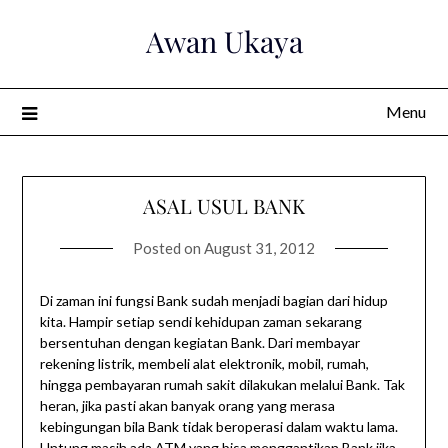
Skip
Awan Ukaya
to
content
Menu
ASAL USUL BANK
Posted on
August 31, 2012
Di zaman ini fungsi Bank sudah menjadi bagian dari hidup
kita. Hampir setiap sendi kehidupan zaman sekarang
bersentuhan dengan kegiatan Bank. Dari membayar
rekening listrik, membeli alat elektronik, mobil, rumah,
hingga pembayaran rumah sakit dilakukan melalui Bank. Tak
heran, jika pasti akan banyak orang yang merasa
kebingungan bila Bank tidak beroperasi dalam waktu lama.
Untung masih ada ATM yang bisa menggantikan Bank jika