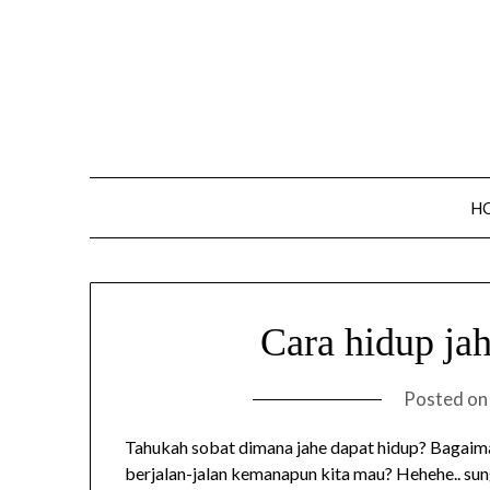
Skip
to
content
H
Cara hidup ja
Posted o
Tahukah sobat dimana jahe dapat hidup? Bagaima
berjalan-jalan kemanapun kita mau? Hehehe.. s