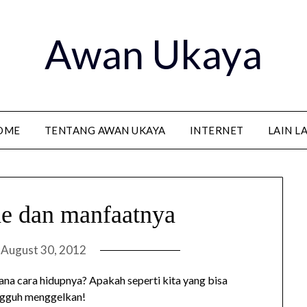
Awan Ukaya
OME
TENTANG AWAN UKAYA
INTERNET
LAIN L
he dan manfaatnya
n
August 30, 2012
na cara hidupnya? Apakah seperti kita yang bisa
ungguh menggelkan!