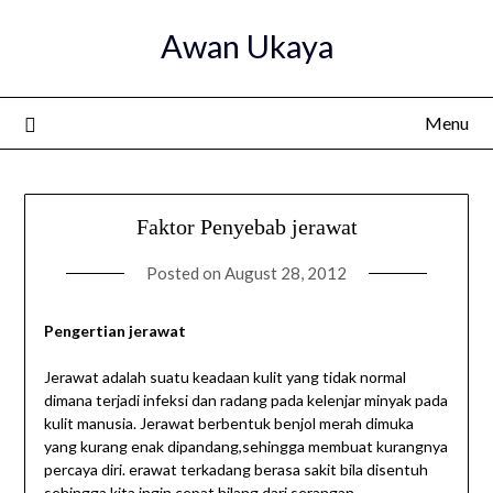
Skip
Awan Ukaya
to
content
Menu
Faktor Penyebab jerawat
Posted on
August 28, 2012
Pengertian jerawat
Jerawat adalah suatu keadaan kulit yang tidak normal
dimana terjadi infeksi dan radang pada kelenjar minyak pada
kulit manusia. Jerawat berbentuk benjol merah dimuka
yang kurang enak dipandang,sehingga membuat kurangnya
percaya diri. erawat terkadang berasa sakit bila disentuh
sehingga kita ingin cepat hilang dari serangan