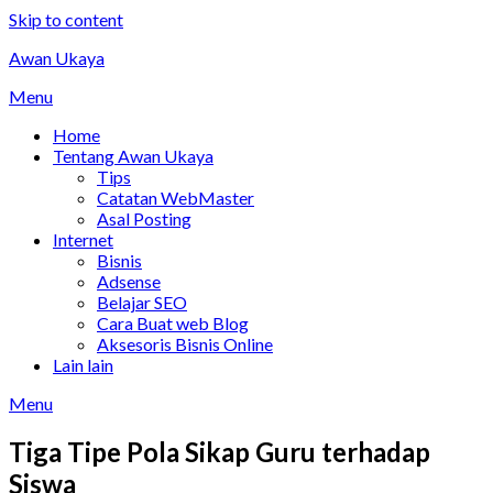
Skip to content
Awan Ukaya
Menu
Home
Tentang Awan Ukaya
Tips
Catatan WebMaster
Asal Posting
Internet
Bisnis
Adsense
Belajar SEO
Cara Buat web Blog
Aksesoris Bisnis Online
Lain lain
Menu
Tiga Tipe Pola Sikap Guru terhadap
Siswa