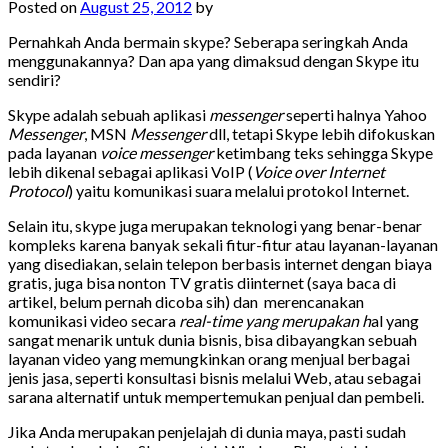
Posted on
August 25, 2012
by
Pernahkah Anda bermain skype? Seberapa seringkah Anda
menggunakannya? Dan apa yang dimaksud dengan Skype itu
sendiri?
Skype adalah sebuah aplikasi
messenger
seperti halnya Yahoo
Messenger
, MSN
Messenger
dll, tetapi Skype lebih difokuskan
pada layanan
voice messenger
ketimbang teks sehingga Skype
lebih dikenal sebagai aplikasi VoIP (
Voice over Internet
Protocol
) yaitu komunikasi suara melalui protokol Internet.
Selain itu, skype juga merupakan teknologi yang benar-benar
kompleks karena banyak sekali fitur-fitur atau layanan-layanan
yang disediakan, selain telepon berbasis internet dengan biaya
gratis, juga bisa nonton TV gratis diinternet (saya baca di
artikel, belum pernah dicoba sih) dan merencanakan
komunikasi video secara
real-time yang merupakan h
al yang
sangat menarik untuk dunia bisnis, bisa dibayangkan sebuah
layanan video yang memungkinkan orang menjual berbagai
jenis jasa, seperti konsultasi bisnis melalui Web, atau sebagai
sarana alternatif untuk mempertemukan penjual dan pembeli.
Jika Anda merupakan penjelajah di dunia maya, pasti sudah