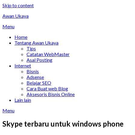
Skip to content
Awan Ukaya
Menu
Home
Tentang Awan Ukaya
Tips
Catatan WebMaster
Asal Posting
Internet
Bisnis
Adsense
Belajar SEO
Cara Buat web Blog
Aksesoris Bisnis Online
Lain lain
Menu
Skype terbaru untuk windows phone