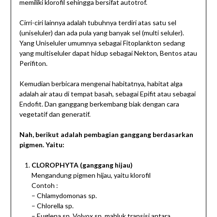
memiliki klorofil sehingga bersifat autotrof.
Cirri-ciri lainnya adalah tubuhnya terdiri atas satu sel
(uniseluler) dan ada pula yang banyak sel (multi seluler).
Yang Uniseluler umumnya sebagai Fitoplankton sedang
yang multiseluler dapat hidup sebagai Nekton, Bentos atau
Perifiton.
Kemudian berbicara mengenai habitatnya, habitat alga
adalah air atau di tempat basah, sebagai Epifit atau sebagai
Endofit. Dan ganggang berkembang biak dengan cara
vegetatif dan generatif.
Nah, berikut adalah pembagian ganggang berdasarkan
pigmen. Yaitu:
CLOROPHYTA
(ganggang hijau)
Mengandung pigmen hijau, yaitu klorofil
Contoh :
– Chlamydomonas sp.
– Chlorella sp.
– Euglena sp. Volvox sp. mahluk transisi antara