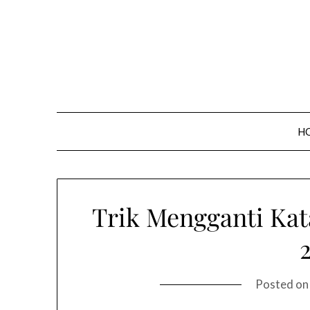
Skip
to
content
H
Trik Mengganti Kat
Posted o