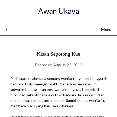
Skip
Awan Ukaya
to
content
Menu
Kisah Sepotong Kue
Posted on
August 23, 2012
Pada suatu malam ada seorang wanita tengah menunggu di
bandara. Untuk mengisi waktu beberapa jam sebalum
jadwal keberangkatan pesawat terbangnya, ia membeli
buku dan sekantong kue di toko bandara. Ia pun kemudian
menemukan tempat untuk duduk. Sambil duduk, wanita itu
membaca buku yang baru saja dibelinya.
Dalam keasyikannya, ia melihat lelaki di sebelahnya dengan