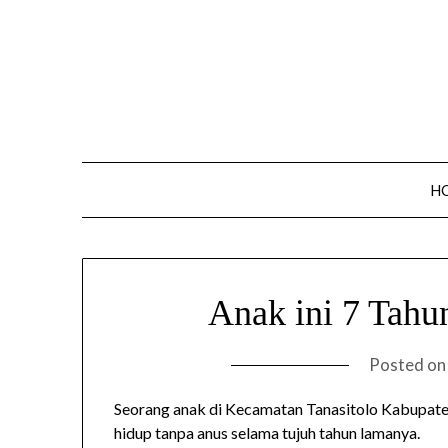
Skip
to
content
H
Anak ini 7 Tahu
Posted o
Seorang anak di Kecamatan Tanasitolo Kabupate
hidup tanpa anus selama tujuh tahun lamanya.