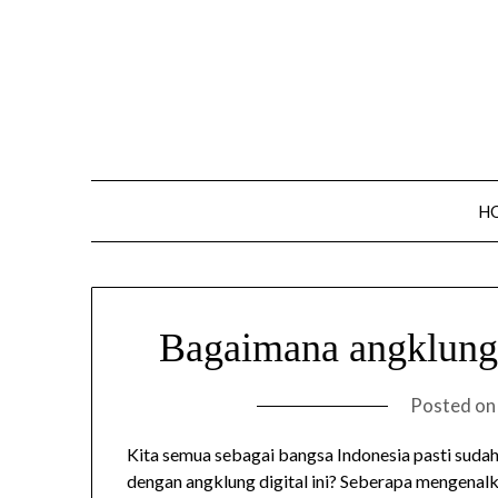
Skip
to
content
H
Bagaimana angklung 
Posted o
Kita semua sebagai bangsa Indonesia pasti suda
dengan angklung digital ini? Seberapa mengenalk