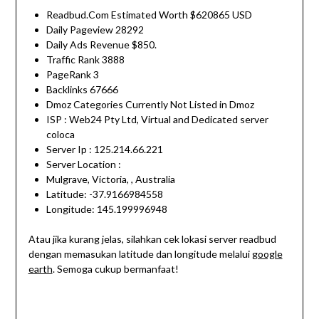
Readbud.Com Estimated Worth $620865 USD
Daily Pageview 28292
Daily Ads Revenue $850.
Traffic Rank 3888
PageRank 3
Backlinks 67666
Dmoz Categories Currently Not Listed in Dmoz
ISP : Web24 Pty Ltd, Virtual and Dedicated server
coloca
Server Ip : 125.214.66.221
Server Location :
Mulgrave, Victoria, , Australia
Latitude: -37.9166984558
Longitude: 145.199996948
Atau jika kurang jelas, silahkan cek lokasi server readbud
dengan memasukan latitude dan longitude melalui
google
earth
. Semoga cukup bermanfaat!